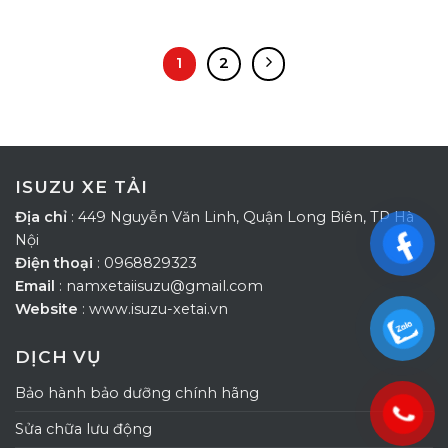
1
2
ISUZU XE TẢI
Địa chỉ
: 449 Nguyễn Văn Linh, Quận Long Biên, TP Hà
Nội
Điện thoại
: 0968829323
Email
: namxetaiisuzu@gmail.com
Website
: www.isuzu-xetai.vn
DỊCH VỤ
Bảo hành bảo dưỡng chính hãng
Sửa chữa lưu động