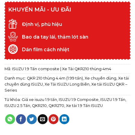
KHUYẾN MÃI - ƯU ĐÃI
Định vị, phù hiệu
Bao da tay lái, thảm lót sàn
Dán film cách nhiệt
Mã:
ISUZU 1.9 Tấn composite | Xe Tải QKR210 thùng 4m4
Danh mục:
QKR 210 thùng 4.4m (1.99 tấn)
,
Xe chuyên dùng
,
Xe tải
chuyên dùng ISUZU
,
Xe Tải ISUZU Long Biên
,
Xe tải ISUZU QKR –
Series
Từ khóa:
Giá xe isuzu 1.9 tấn
,
ISUZU 1.9 Composite
,
ISUZU 1.9 Tấn
,
ISUZU 2.5 Tấn
,
QKR210
,
QKR270
,
Xe tải 1.9 Tấn ISUZU