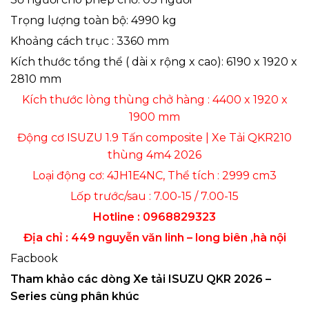
Trọng lượng toàn bộ: 4990 kg
Khoảng cách trục : 3360 mm
Kích thước tổng thể ( dài x rộng x cao): 6190 x 1920 x
2810 mm
Kích thước lòng thùng chở hàng : 4400 x 1920 x
1900 mm
Động cơ ISUZU 1.9 Tấn composite | Xe Tải QKR210
thùng 4m4 2026
Loại động cơ: 4JH1E4NC, Thể tích : 2999 cm3
Lốp trước/sau : 7.00-15 / 7.00-15
Hotline : 0968829323
Địa chỉ : 449 nguyễn văn linh – long biên ,hà nội
Facbook
Tham khảo các dòng Xe tải ISUZU QKR 2026 –
Series cùng phân khúc