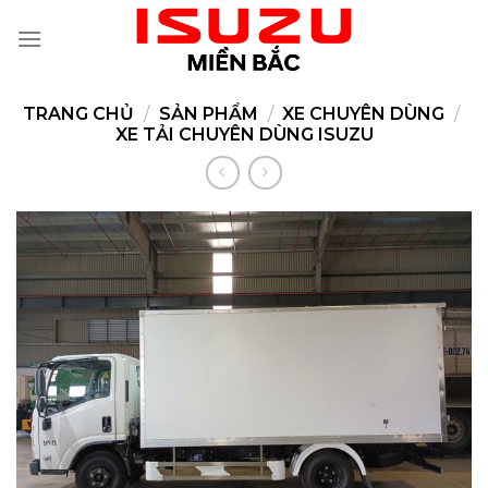
Skip
to
content
TRANG CHỦ
/
SẢN PHẨM
/
XE CHUYÊN DÙNG
/
XE TẢI CHUYÊN DÙNG ISUZU