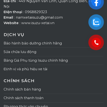
Địa chỉ
: 449 Nguyễn Văn Linh, Quận Long Biên, TP Hà
Nội
Điện thoại
: 0968829323
Email
: namxetaiisuzu@gmail.com
Website
: www.isuzu-xetai.vn
DỊCH VỤ
Bảo hành bảo dưỡng chính hãng
Sửa chữa lưu động
Bảng Giá Phụ tùng Isuzu chính hãng
Định vị và phù hiệu xe tải
CHÍNH SÁCH
Chính sách bán hàng
Chính sách thanh toán
Phương thức vận chuyển