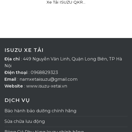
Xe Tải ISUZU QKR...
ISUZU XE TẢI
Địa chỉ
: 449 Nguyễn Văn Linh, Quận Long Biên, TP Hà
Nội
Điện thoại
: 0968829323
Email
: namxetaiisuzu@gmail.com
Website
: www.isuzu-xetai.vn
DỊCH VỤ
Bảo hành bảo dưỡng chính hãng
Sửa chữa lưu động