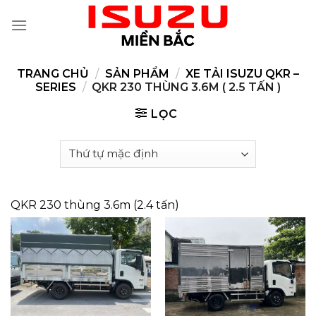
Skip
to
content
TRANG CHỦ
/
SẢN PHẨM
/
XE TẢI ISUZU QKR –
SERIES
/
QKR 230 THÙNG 3.6M ( 2.5 TẤN )
LỌC
QKR 230 thùng 3.6m (2.4 tấn)