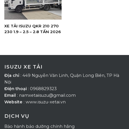
XE TẢI ISUZU QKR 210 270
230 1.9 – 2.5 – 2.8 TẤN 2026
ISUZU XE TẢI
Địa chỉ
: 449 Nguyễn Văn Linh, Quận Long Biên, TP Hà
Nội
Điện thoại
: 0968829323
Email
: namxetaiisuzu@gmail.com
Website
: www.isuzu-xetai.vn
DỊCH VỤ
Bảo hành bảo dưỡng chính hãng