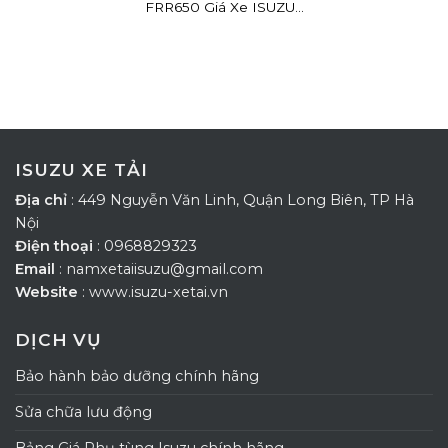
FRR650 Giá Xe ISUZU...
ISUZU XE TẢI
Địa chỉ
: 449 Nguyễn Văn Linh, Quận Long Biên, TP Hà
Nội
Điện thoại
: 0968829323
Email
: namxetaiisuzu@gmail.com
Website
: www.isuzu-xetai.vn
DỊCH VỤ
Bảo hành bảo dưỡng chính hãng
Sửa chữa lưu động