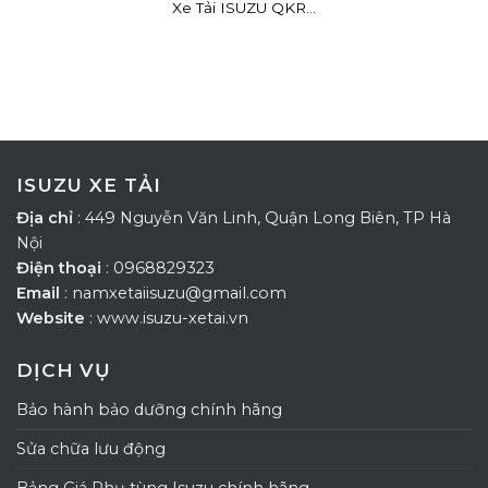
Xe Tải ISUZU QKR...
ISUZU XE TẢI
Địa chỉ
: 449 Nguyễn Văn Linh, Quận Long Biên, TP Hà
Nội
Điện thoại
: 0968829323
Email
: namxetaiisuzu@gmail.com
Website
: www.isuzu-xetai.vn
DỊCH VỤ
Bảo hành bảo dưỡng chính hãng
Sửa chữa lưu động