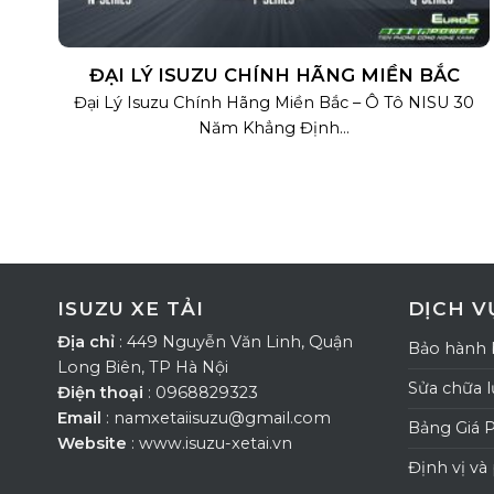
ĐẠI LÝ ISUZU CHÍNH HÃNG MIỀN BẮC
Đại Lý Isuzu Chính Hãng Miền Bắc – Ô Tô NISU 30
Năm Khẳng Định...
ISUZU XE TẢI
DỊCH V
Địa chỉ
: 449 Nguyễn Văn Linh, Quận
Bảo hành 
Long Biên, TP Hà Nội
Sửa chữa 
Điện thoại
: 0968829323
Email
: namxetaiisuzu@gmail.com
Bảng Giá 
Website
: www.isuzu-xetai.vn
Định vị và 