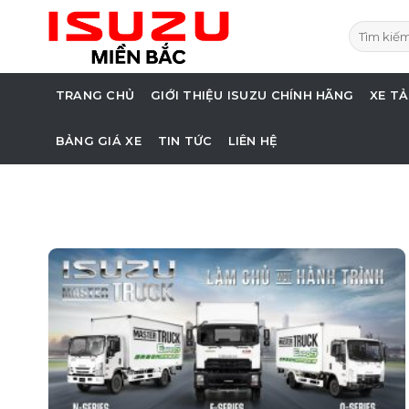
Skip
Tìm
to
kiếm:
content
TRANG CHỦ
GIỚI THIỆU ISUZU CHÍNH HÃNG
XE TẢ
BẢNG GIÁ XE
TIN TỨC
LIÊN HỆ