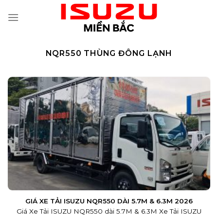
Skip
to
content
NQR550 THÙNG ĐÔNG LẠNH
GIÁ XE TẢI ISUZU NQR550 DÀI 5.7M & 6.3M 2026
Giá Xe Tải ISUZU NQR550 dài 5.7M & 6.3M Xe Tải ISUZU