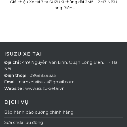
Giới thiệu Xe tải 7 tạ SUZUKI thùng dài 2M5 – 2M7 NiSU
Long Biên...
ISUZU XE TẢI
Địa chỉ
: 449 Nguyễn Văn Linh, Quận Long Biên, TP Hà
Nội
Điện thoại
: 0968829323
Email
: namxetaiisuzu@gmail.com
Website
: www.isuzu-xetai.vn
DỊCH VỤ
Bảo hành bảo dưỡng chính hãng
Sửa chữa lưu động