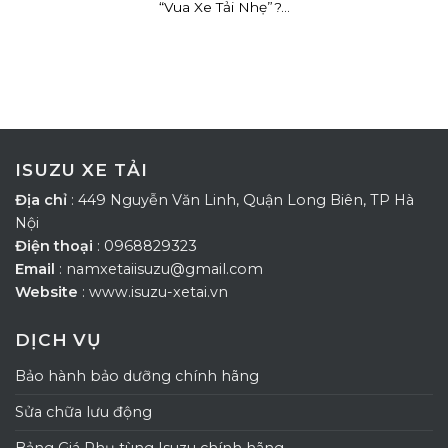
“Vua Xe Tải Nhẹ”?...
ISUZU XE TẢI
Địa chỉ
: 449 Nguyễn Văn Linh, Quận Long Biên, TP Hà
Nội
Điện thoại
: 0968829323
Email
: namxetaiisuzu@gmail.com
Website
: www.isuzu-xetai.vn
DỊCH VỤ
Bảo hành bảo dưỡng chính hãng
Sửa chữa lưu động