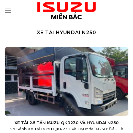
Skip
to
content
XE TẢI HYUNDAI N250
XE TẢI 2.5 TẤN ISUZU QKR230 VÀ HYUNDAI N250
So Sánh Xe Tải Isuzu QKR230 Và Hyundai N250: Đâu Là