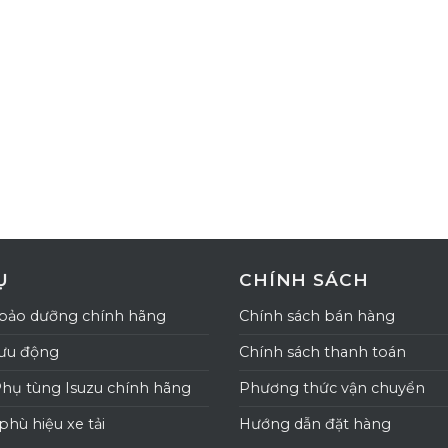
Ụ
CHÍNH SÁCH
bảo dưỡng chính hãng
Chính sách bán hàng
lưu động
Chính sách thanh toán
Phụ tùng Isuzu chính hãng
Phương thức vận chuyển
phù hiệu xe tải
Hướng dẫn đặt hàng