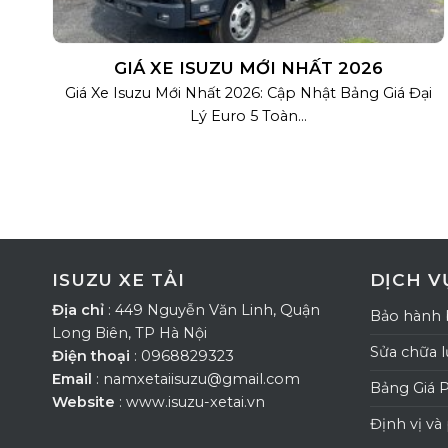
GIÁ XE ISUZU MỚI NHẤT 2026
Giá Xe Isuzu Mới Nhất 2026: Cập Nhật Bảng Giá Đại
Lý Euro 5 Toàn...
ISUZU XE TẢI
DỊCH V
Địa chỉ
: 449 Nguyễn Văn Linh, Quận
Bảo hành 
Long Biên, TP Hà Nội
Sửa chữa 
Điện thoại
: 0968829323
Email
: namxetaiisuzu@gmail.com
Bảng Giá 
Website
: www.isuzu-xetai.vn
Định vị và 