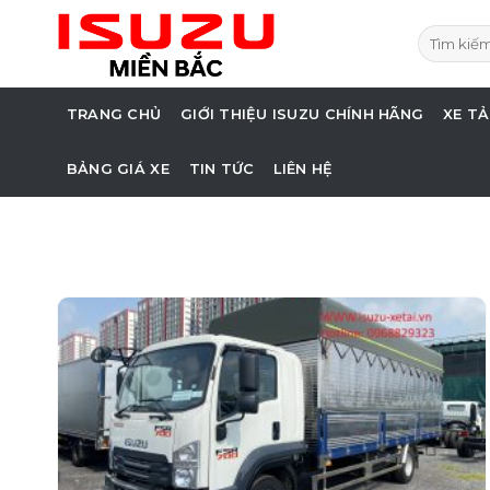
Skip
Tìm
to
kiếm:
content
TRANG CHỦ
GIỚI THIỆU ISUZU CHÍNH HÃNG
XE TẢ
BẢNG GIÁ XE
TIN TỨC
LIÊN HỆ