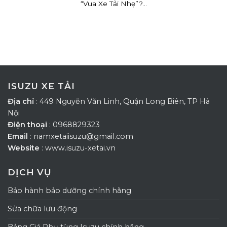
“Vua Xe Tải Nhẹ”?...
ISUZU XE TẢI
Địa chỉ
: 449 Nguyễn Văn Linh, Quận Long Biên, TP Hà
Nội
Điện thoại
: 0968829323
Email
: namxetaiisuzu@gmail.com
Website
: www.isuzu-xetai.vn
DỊCH VỤ
Bảo hành bảo dưỡng chính hãng
Sửa chữa lưu động