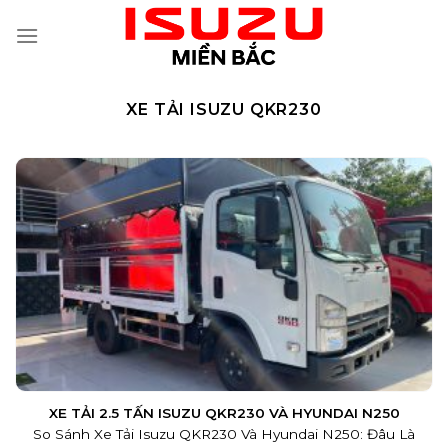
Skip
to
content
XE TẢI ISUZU QKR230
XE TẢI 2.5 TẤN ISUZU QKR230 VÀ HYUNDAI N250
So Sánh Xe Tải Isuzu QKR230 Và Hyundai N250: Đâu Là