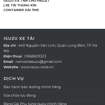
ISUZU 5.4 TẤN CHỞ PALLET
| XE TẢI THÙNG KÍN
CONTAINER DÀI 7M5
ISUZU XE TẢI
Địa chỉ
: 449 Nguyễn Văn Linh, Quận Long Biên, TP Hà
Nội
Điện thoại
: 0968829323
Email
: namxetaiisuzu@gmail.com
Website
: www.isuzu-xetai.vn
DỊCH VỤ
Bảo hành bảo dưỡng chính hãng
Sửa chữa lưu động
Bảng Giá Phụ tùng Isuzu chính hãng