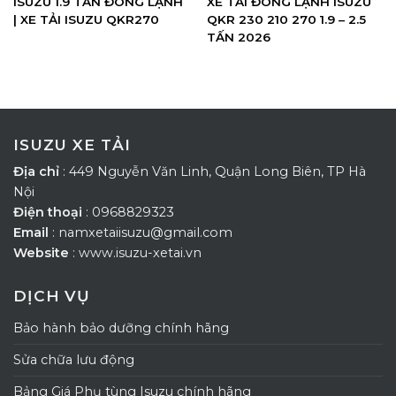
ISUZU 1.9 TẤN ĐÔNG LẠNH
XE TẢI ĐÔNG LẠNH ISUZU
| XE TẢI ISUZU QKR270
QKR 230 210 270 1.9 – 2.5
TẤN 2026
ISUZU XE TẢI
Địa chỉ
: 449 Nguyễn Văn Linh, Quận Long Biên, TP Hà
Nội
Điện thoại
: 0968829323
Email
: namxetaiisuzu@gmail.com
Website
: www.isuzu-xetai.vn
DỊCH VỤ
Bảo hành bảo dưỡng chính hãng
Sửa chữa lưu động
Bảng Giá Phụ tùng Isuzu chính hãng