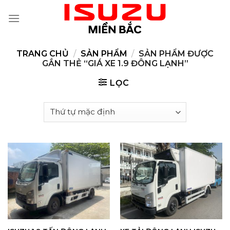
Skip
to
content
TRANG CHỦ
/
SẢN PHẨM
/
SẢN PHẨM ĐƯỢC
GẮN THẺ “GIÁ XE 1.9 ĐÔNG LẠNH”
LỌC