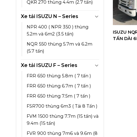
QKR 270 thùng 4.4m (2.7 tấn)
Xe tải ISUZU N – Series
NPR 400 ( NPR 350 ) thùng
ISUZU NQR
5.2m và 6m2 (3.5 tấn)
TẤN DÀI 
NQR 550 thùng 5.7m và 6.2m
(5.7 tấn)
Xe tải ISUZU F – Series
FRR 650 thùng 5.8m ( 7 tấn )
FRR 650 thùng 6.7m ( 7 tấn )
FRR 650 thùng 7.5m ( 7 tấn )
FSR700 thùng 6m3 ( Tải 8 Tấn )
FVM 1500 thùng 7.7m (15 tấn) và
9.4m (15 tấn)
FVR 900 thùng 7m6 và 9.6m (8