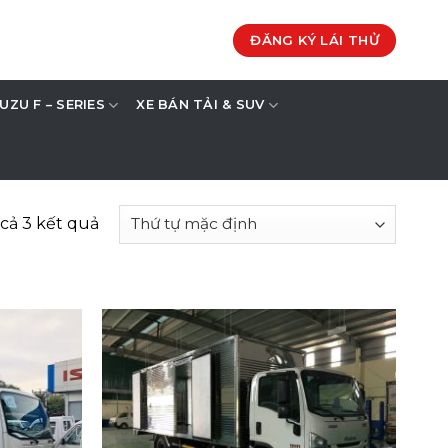
ĐĂNG KÝ LÁI THỬ
SUZU F – SERIES
XE BÁN TẢI & SUV
 cả 3 kết quả