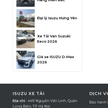
Đại lý Isuzu Hưng Yên
Xe Tải Van Suzuki
Eeco 2026
Giá xe ISUZU D-Max
2026
ISUZU XE TẢI
DỊCH V
Địa chỉ
: 449 Nguyễn Văn Linh, Quận
Bảo hành 
Long Biên, TP Hà Nội