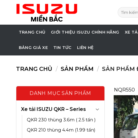
Skip
Tìm
to
kiếm:
content
TRANG CHỦ
GIỚI THIỆU ISUZU CHÍNH HÃNG
XE TẢ
BẢNG GIÁ XE
TIN TỨC
LIÊN HỆ
TRANG CHỦ
/
SẢN PHẨM
/
SẢN PHẨM 
NQR550
DANH MỤC SẢN PHẨM
Xe tải ISUZU QKR – Series
QKR 230 thùng 3.6m ( 2.5 tấn )
QKR 210 thùng 4.4m (1.99 tấn)