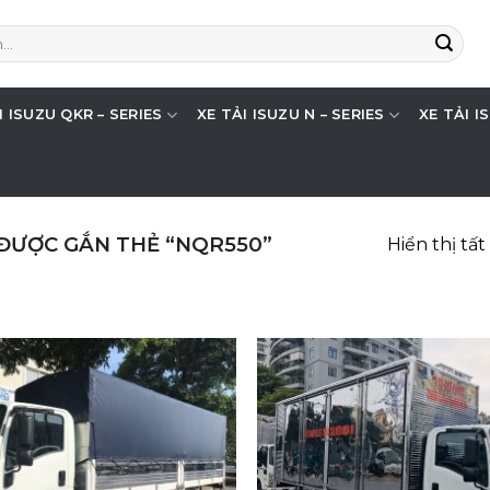
I ISUZU QKR – SERIES
XE TẢI ISUZU N – SERIES
XE TẢI I
ĐƯỢC GẮN THẺ “NQR550”
Hiển thị tất