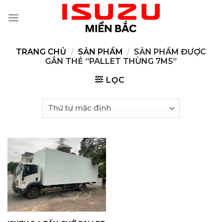
Skip
to
content
TRANG CHỦ
/
SẢN PHẨM
/
SẢN PHẨM ĐƯỢC
GẮN THẺ “PALLET THÙNG 7M5”
LỌC