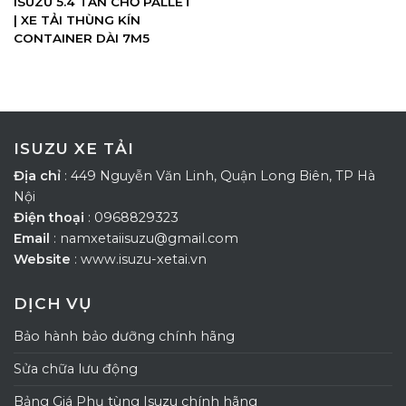
ISUZU 5.4 TẤN CHỞ PALLET
| XE TẢI THÙNG KÍN
CONTAINER DÀI 7M5
ISUZU XE TẢI
Địa chỉ
: 449 Nguyễn Văn Linh, Quận Long Biên, TP Hà
Nội
Điện thoại
: 0968829323
Email
: namxetaiisuzu@gmail.com
Website
: www.isuzu-xetai.vn
DỊCH VỤ
Bảo hành bảo dưỡng chính hãng
Sửa chữa lưu động
Bảng Giá Phụ tùng Isuzu chính hãng