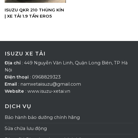
ISUZU QKR 210 THÙNG KÍN
| XE TẢI 1.9 TẤN ERO5
ISUZU XE TẢI
Địa chỉ
: 449 Nguyễn Văn Linh, Quận Long Biên, TP Hà
Nội
Điện thoại
: 0968829323
Email
: namxetaiisuzu@gmail.com
Website
: www.isuzu-xetai.vn
DỊCH VỤ
Bảo hành bảo dưỡng chính hãng
Sửa chữa lưu động