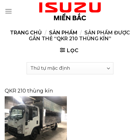
Skip
to
content
TRANG CHỦ
/
SẢN PHẨM
/
SẢN PHẨM ĐƯỢC
GẮN THẺ “QKR 210 THÙNG KÍN”
LỌC
QKR 210 thùng kín