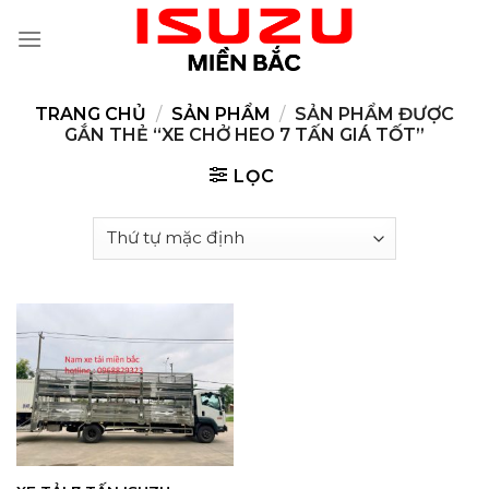
Skip
to
content
TRANG CHỦ
/
SẢN PHẨM
/
SẢN PHẨM ĐƯỢC
GẮN THẺ “XE CHỞ HEO 7 TẤN GIÁ TỐT”
LỌC