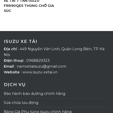
XE TẢI 7 TẤN ISUZU
FRR90QE5 THÙNG CHỞ GIA
SÚC
ISUZU XE TẢI
Địa chỉ
: 449 Nguyễn Văn Linh, Quận Long Biên, TP Hà
Nội
Điện thoại
: 0968829323
Email
: namxetaiisuzu@gmail.com
Website
: www.isuzu-xetai.vn
DỊCH VỤ
Bảo hành bảo dưỡng chính hãng
Sửa chữa lưu động
Bảng Giá Phụ tùng Isuzu chính hãng