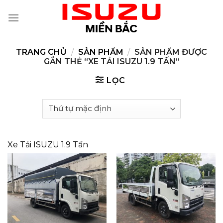
Skip
to
content
TRANG CHỦ
/
SẢN PHẨM
/
SẢN PHẨM ĐƯỢC
GẮN THẺ “XE TẢI ISUZU 1.9 TẤN”
LỌC
Xe Tải ISUZU 1.9 Tấn