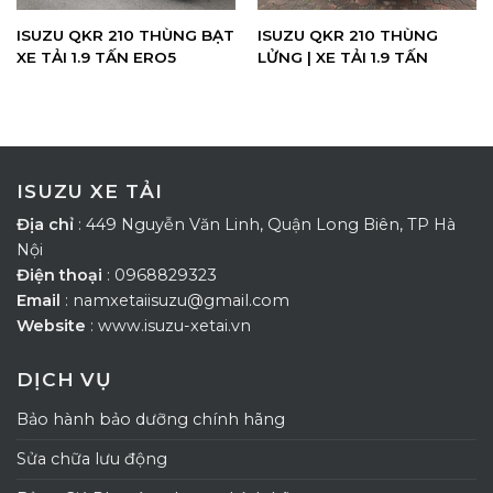
ISUZU QKR 210 THÙNG BẠT
ISUZU QKR 210 THÙNG
XE TẢI 1.9 TẤN ERO5
LỬNG | XE TẢI 1.9 TẤN
ISUZU XE TẢI
Địa chỉ
: 449 Nguyễn Văn Linh, Quận Long Biên, TP Hà
Nội
Điện thoại
: 0968829323
Email
: namxetaiisuzu@gmail.com
Website
: www.isuzu-xetai.vn
DỊCH VỤ
Bảo hành bảo dưỡng chính hãng
Sửa chữa lưu động