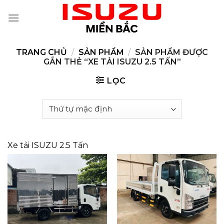
Skip
to
content
TRANG CHỦ
/
SẢN PHẨM
/
SẢN PHẨM ĐƯỢC
GẮN THẺ “XE TẢI ISUZU 2.5 TẤN”
LỌC
Xe tải ISUZU 2.5 Tấn