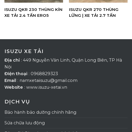
ISUZU QKR 230 THÙNG KÍN
ISUZU QKR 270 THÙNG
XE TẢI 2.4 TẤN ERO5
LỬNG | XE TẢI 2.7 TẤN
ISUZU XE TẢI
Địa chỉ
: 449 Nguyễn Văn Linh, Quận Long Biên, TP Hà
Nội
Điện thoại
: 0968829323
Email
: namxetaiisuzu@gmail.com
Website
: www.isuzu-xetai.vn
DỊCH VỤ
Bảo hành bảo dưỡng chính hãng
Sửa chữa lưu động