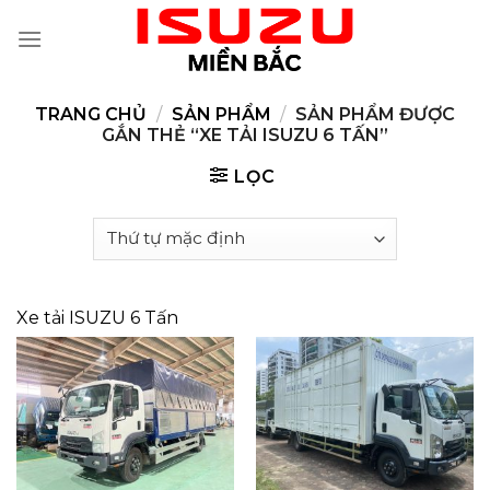
Skip
to
content
TRANG CHỦ
/
SẢN PHẨM
/
SẢN PHẨM ĐƯỢC
GẮN THẺ “XE TẢI ISUZU 6 TẤN”
LỌC
Xe tải ISUZU 6 Tấn