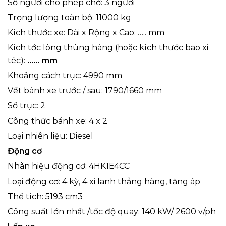
Số người cho phép chở: 3 người
Trọng lượng toàn bộ: 11000 kg
Kích thước xe: Dài x Rộng x Cao: ….. mm
Kích tớc lòng thùng hàng (hoặc kích thước bao xi
téc):
…… mm
Khoảng cách trục: 4990 mm
Vết bánh xe trước / sau: 1790/1660 mm
Số trục: 2
Công thức bánh xe: 4 x 2
Loại nhiên liệu: Diesel
Độ
ng c
ơ
Nhãn hiệu động cơ: 4HK1E4CC
Loại động cơ: 4 kỳ, 4 xi lanh thẳng hàng, tăng áp
Thể tích: 5193 cm3
Công suất lớn nhất /tốc độ quay: 140 kW/ 2600 v/ph