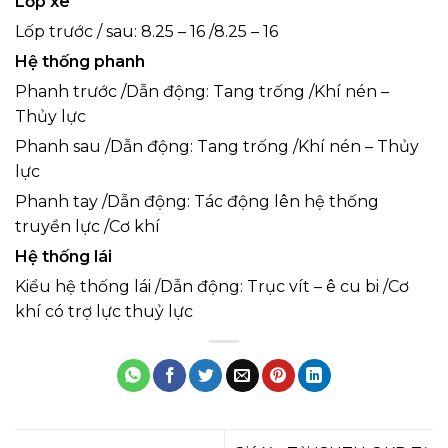
L
ố
p xe
Lốp trước / sau: 8.25 – 16 /8.25 – 16
H
ệ
th
ố
ng phanh
Phanh trước /Dẫn động: Tang trống /Khí nén –
Thủy lực
Phanh sau /Dẫn động: Tang trống /Khí nén – Thủy
lực
Phanh tay /Dẫn động: Tác động lên hệ thống
truyền lực /Cơ khí
H
ệ
th
ố
ng l
á
i
Kiểu hệ thống lái /Dẫn động: Trục vít – ê cu bi /Cơ
khí có trợ lực thuỷ lực