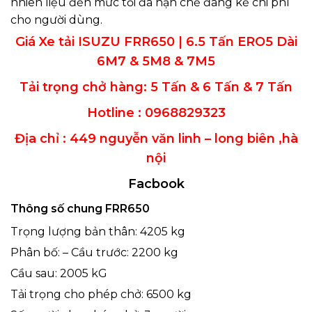
nhiên liệu đến mức tối đa hạn chế đáng kể chi phí
cho người dùng.
Giá Xe tải ISUZU FRR650 | 6.5 Tấn ERO5 Dài
6M7 & 5M8 & 7M5
Tải trọng chở hàng: 5 Tấn & 6 Tấn & 7 Tấn
Hotline : 0968829323
Địa chỉ : 449 nguyễn văn linh – long biên ,hà
nội
Facbook
Thông s
ố
chung FRR650
Trọng lượng bản thân: 4205 kg
Phân bố: – Cầu trước: 2200 kg
Cầu sau: 2005 kG
Tải trọng cho phép chở: 6500 kg