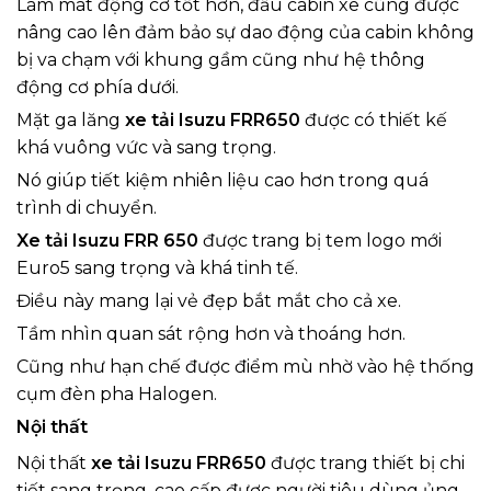
Làm mát động cơ tốt hơn, đầu cabin xe cũng được
nâng cao lên đảm bảo sự dao động của cabin không
bị va chạm với khung gầm cũng như hệ thông
động cơ phía dưới.
Mặt ga lăng
xe tải Isuzu FRR650
được có thiết kế
khá vuông vức và sang trọng.
Nó giúp tiết kiệm nhiên liệu cao hơn trong quá
trình di chuyển.
Xe tải Isuzu FRR 650
được trang bị tem logo mới
Euro5 sang trọng và khá tinh tế.
Điều này mang lại vẻ đẹp bắt mắt cho cả xe.
Tầm nhìn quan sát rộng hơn và thoáng hơn.
Cũng như hạn chế được điểm mù nhờ vào hệ thống
cụm đèn pha Halogen.
N
ộ
i th
ấ
t
Nội thất
xe tải Isuzu FRR650
được trang thiết bị chi
tiết sang trọng, cao cấp được người tiêu dùng ủng