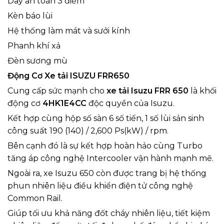
Dây an toàn 3 điểm
Kèn báo lùi
Hệ thống làm mát và sưởi kính
Phanh khí xả
Đèn sương mù
Độ
ng C
ơ Xe tải ISUZU FRR650
Cung cấp sức mạnh cho
xe tải Isuzu FRR 650
là khối
động cơ
4HK1E4CC
độc quyền của Isuzu.
Kết hợp cùng hộp số sàn 6 số tiến, 1 số lùi sản sinh
công suất 190 (140) / 2,600 Ps(kW) / rpm.
Bên cạnh đó là sự kết hợp hoàn hảo cùng Turbo
tăng áp công nghệ Intercooler vận hành mạnh mẽ.
Ngoài ra, xe Isuzu 650 còn được trang bị hệ thống
phun nhiên liệu điều khiển điện tử công nghệ
Common Rail.
Giúp tối ưu khả năng đốt cháy nhiên liệu, tiết kiệm