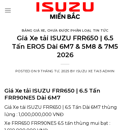
Skip
to
content
BẢNG GIÁ XE
,
CHƯA ĐƯỢC PHÂN LOẠI
,
TIN TỨC
Giá Xe tải ISUZU FRR650 | 6.5
Tấn ERO5 Dài 6M7 & 5M8 & 7M5
2026
POSTED ON
9 THÁNG TƯ, 2025
BY
ISUZU XE TAI3 ADMIN
Giá Xe tải ISUZU FRR650 | 6.5 Tấn
FRR90NE5 Dài 6M7
Giá Xe tải ISUZU FRR650 | 6.5 Tấn Dài 6M7 thùng
lửng : 1,000,000,000 VNĐ
Xe FRR650 FRR90NE5 6.5 tấn thùng mui bạt :