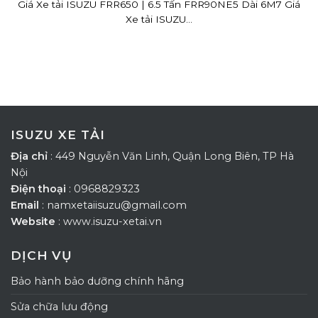
Giá Xe tải ISUZU FRR650 | 6.5 Tấn FRR90NE5 Dài 6M7 Giá
Xe tải ISUZU...
ISUZU XE TẢI
Địa chỉ
: 449 Nguyễn Văn Linh, Quận Long Biên, TP Hà
Nội
Điện thoại
: 0968829323
Email
: namxetaiisuzu@gmail.com
Website
: www.isuzu-xetai.vn
DỊCH VỤ
Bảo hành bảo dưỡng chính hãng
Sửa chữa lưu động