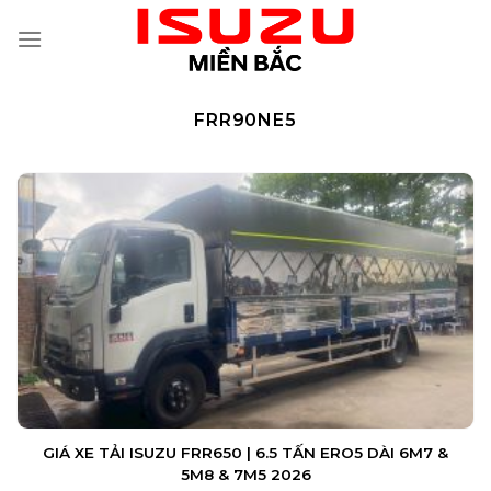
Skip
to
content
FRR90NE5
GIÁ XE TẢI ISUZU FRR650 | 6.5 TẤN ERO5 DÀI 6M7 &
5M8 & 7M5 2026