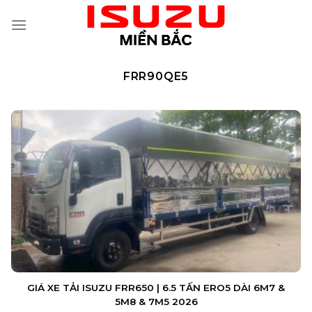
Skip
to
content
FRR90QE5
GIÁ XE TẢI ISUZU FRR650 | 6.5 TẤN ERO5 DÀI 6M7 &
5M8 & 7M5 2026