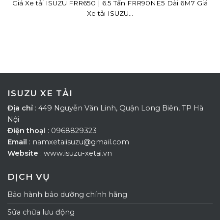
Giá Xe tải ISUZU FRR650 | 6.5 Tấn FRR90NE5 Dài 6M7 Giá
Xe tải ISUZU...
ISUZU XE TẢI
Địa chỉ
: 449 Nguyễn Văn Linh, Quận Long Biên, TP Hà
Nội
Điện thoại
: 0968829323
Email
: namxetaiisuzu@gmail.com
Website
: www.isuzu-xetai.vn
DỊCH VỤ
Bảo hành bảo dưỡng chính hãng
Sửa chữa lưu động