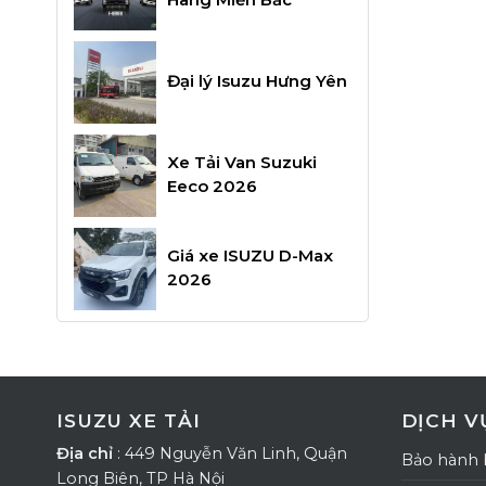
Đại lý Isuzu Hưng Yên
Xe Tải Van Suzuki
Eeco 2026
Giá xe ISUZU D-Max
2026
ISUZU XE TẢI
DỊCH V
Địa chỉ
: 449 Nguyễn Văn Linh, Quận
Bảo hành 
Long Biên, TP Hà Nội