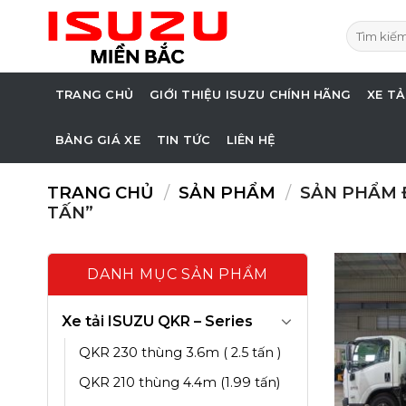
Skip
Tìm
to
kiếm:
content
TRANG CHỦ
GIỚI THIỆU ISUZU CHÍNH HÃNG
XE TẢ
BẢNG GIÁ XE
TIN TỨC
LIÊN HỆ
TRANG CHỦ
/
SẢN PHẨM
/
SẢN PHẨM Đ
TẤN”
DANH MỤC SẢN PHẨM
Xe tải ISUZU QKR – Series
QKR 230 thùng 3.6m ( 2.5 tấn )
QKR 210 thùng 4.4m (1.99 tấn)