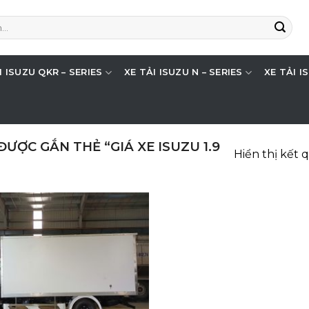
I ISUZU QKR – SERIES
XE TẢI ISUZU N – SERIES
XE TẢI I
ƯỢC GẮN THẺ “GIÁ XE ISUZU 1.9
Hiển thị kết 