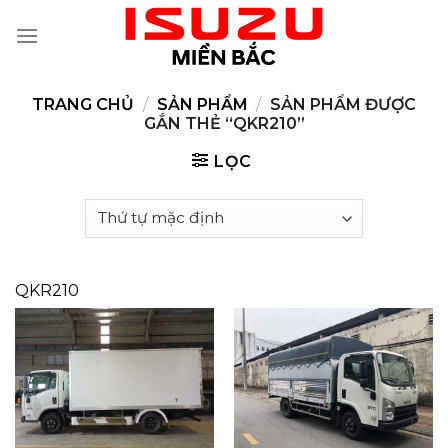
Skip
to
content
TRANG CHỦ
/
SẢN PHẨM
/
SẢN PHẨM ĐƯỢC
GẮN THẺ “QKR210”
LỌC
QKR210